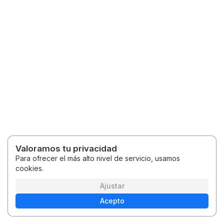
Valoramos tu privacidad
Para ofrecer el más alto nivel de servicio, usamos
cookies.
2026 © Kwadrans z HR - Karolina Niedzielska
Términos y condiciones
Política de privacidad
Ajustar
Acepto
Español
Plataforma